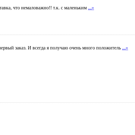
авка, что немаловажно!! т.к. с маленьким
...»
первый заказ. И всегда я получаю очень много положитель
...»