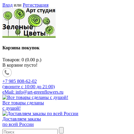
Вход
или
Регистрация
Корзина покупок
Товаров: 0 (0.00 р.)
В корзине пусто!
+7 985 808-62-02
(звоните с 10:00 до 21:00)
eMail: info@art-greenflowers.ru
Все товары сделаны
с душой!
Доставляем заказы
по всей России